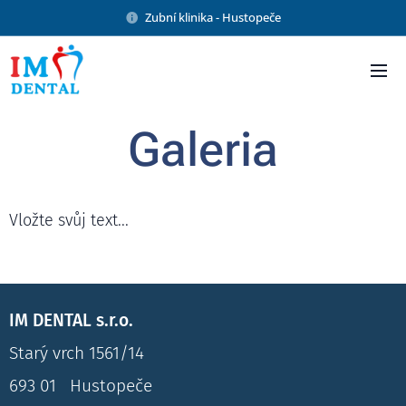
Zubní klinika - Hustopeče
Galeria
Vložte svůj text...
IM DENTAL s.r.o.
Starý vrch 1561/14
693 01 Hustopeče