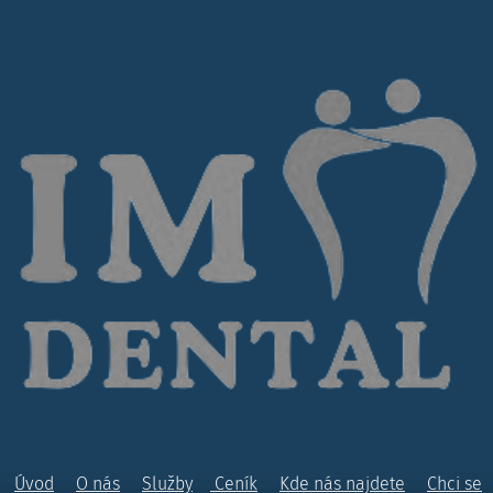
Úvod
O nás
Služby
Ceník
Kde nás najdete
Chci se