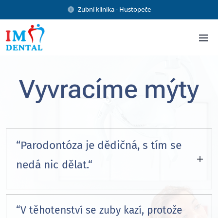
Zubní klinika - Hustopeče
Vyvracíme mýty
“Parodontóza je dědičná, s tím se
nedá nic
dělat.“
Dědičnost může hrát malou roli jen u velmi
vzácných vrozených forem onemocnění
“V těhotenství se zuby kazí, protože